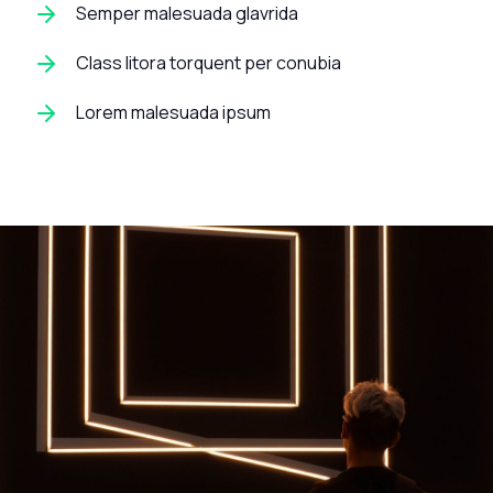
Semper malesuada glavrida
Class litora torquent per conubia
Lorem malesuada ipsum