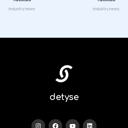
Industry news
Industry news
detyse