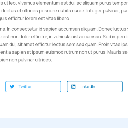
 ut leo. Vivamus elementum est dui, ac aliquam purus tempor 
i luctus et ultrices posuere cubilia curae; Integer pulvinar, pu
uis efficitur lorem est vitae libero.
a. In consectetur id sapien accumsan aliquam. Donec luctus so
 est non dolor efficitur, in vehicula nisl accumsan. Sed imperdi
quam dui, sit amet efficitur lectus sem sed quam. Proin vitae 
ent a sapien at ipsum euismod rutrum non ut purus. Mauris sagi
pien non pulvinar ultrices.
Twitter
LinkedIn