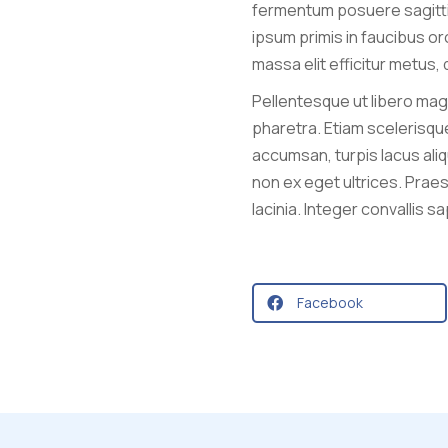
fermentum posuere sagittis
ipsum primis in faucibus orc
massa elit efficitur metus, q
Pellentesque ut libero magn
pharetra. Etiam scelerisque
accumsan, turpis lacus ali
non ex eget ultrices. Praes
lacinia. Integer convallis sa
Facebook