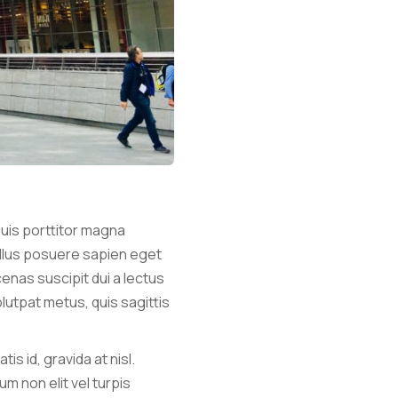
quis porttitor magna
ellus posuere sapien eget
enas suscipit dui a lectus
olutpat metus, quis sagittis
is id, gravida at nisl.
m non elit vel turpis