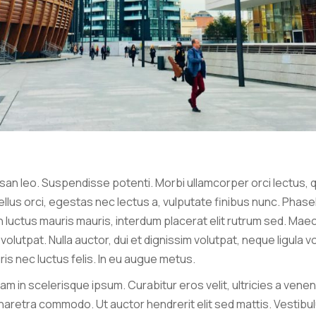
an leo. Suspendisse potenti. Morbi ullamcorper orci lectus, 
lus orci, egestas nec lectus a, vulputate finibus nunc. Phas
n luctus mauris mauris, interdum placerat elit rutrum sed. Maec
olutpat. Nulla auctor, dui et dignissim volutpat, neque ligula v
ris nec luctus felis. In eu augue metus.
Nam in scelerisque ipsum. Curabitur eros velit, ultricies a venenat
aretra commodo. Ut auctor hendrerit elit sed mattis. Vestibulu