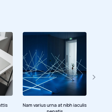
ttis
Nam varius urna at nibh iaculis
Nam var
nenatis